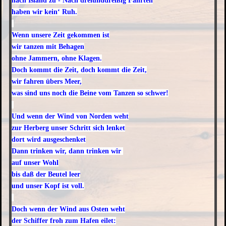
nach Island zu - Nach dreiunddreißig Fahrten
haben wir kein‘ Ruh.
Wenn unsere Zeit gekommen ist
wir tanzen mit Behagen
ohne Jammern, ohne Klagen.
Doch kommt die Zeit, doch kommt die Zeit,
wir fahren übers Meer,
was sind uns noch die Beine vom Tanzen so schwer!
Und wenn der Wind von Norden weht
zur Herberg unser Schritt sich lenket
dort wird ausgeschenket
Dann trinken wir, dann trinken wir
auf unser Wohl
bis daß der Beutel leer
und unser Kopf ist voll.
Doch wenn der Wind aus Osten weht
der Schiffer froh zum Hafen eilet: