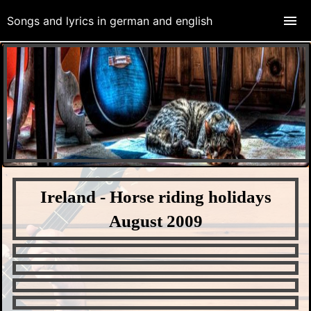
Songs and lyrics in german and english
Ireland - Horse riding holidays
August 2009
Horse Riding 2 Ireland 2009.avi
Riding at the Rossnowlagh Strand, Ireland,
Donegal Bay
CIMG0253.AVI