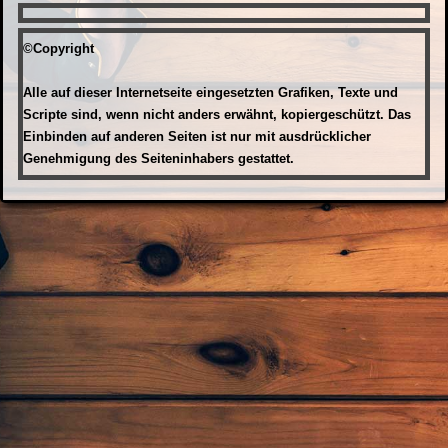
alice and annette
Annette and Alice, Roosnowlagh strand,
©Copyright
Ireland
Alle auf dieser Internetseite eingesetzten Grafiken, Texte und
Scripte sind, wenn nicht anders erwähnt, kopiergeschützt.
Das
Einbinden auf anderen Seiten ist nur mit ausdrücklicher
Genehmigung des Seiteninhabers gestattet.