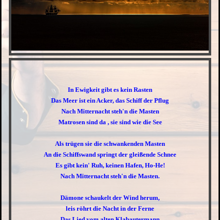
In Ewigkeit gibt es kein Rasten
Das Meer ist ein Acker, das Schiff der Pflug
Nach Mitternacht steh'n die Masten
Matrosen sind da , sie sind wie die See
Als trügen sie die schwankenden Masten
An die Schiffswand springt der gleißende Schnee
Es gibt kein' Ruh, keinen Hafen, Ho-He!
Nach Mitternacht steh'n die Masten.
Dämone schaukelt der Wind herum,
leis röhrt die Nacht in der Ferne
Das Lied vom alten Klabautermann