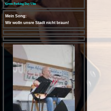
Green Parking Day Ulm
Mein Song:
Wir wolln unsre Stadt nicht braun!
YouTube
Der Fred Ape Gedächtnis-Abend
im "Nix" in Blaubeuren