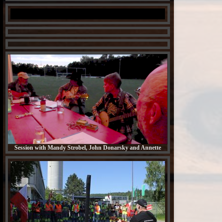
Carrickfergus
Crazy Man Michael
Session with Mandy Strobel, John Donarsky and Annette