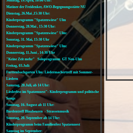
Sonntag, 19.April, 10:00 Uhr:
Matinee der Freidenker, AWO-Begegnungsstätte NU
Dienstag, 26.Mai ,15:30 Uhr:
Kinderprogramm "Spatzenwiese" Ulm
Donnerstag, 28.Mai , 15:30 Uhr:
Kinderprogramm "Spatzenwiese" Ulm:
Sonntag, 31. Mai, 15:30 Uhr
Kinderprogramm "Spatzenwiese" Ulm:
Donnerstag, 11.Juni , 14:30 Uhr
"Keine Zeit mehr" Soloprogramm GT Neu-Ulm
Freitag, 03.Juli:
Furttenbachgarten Ulm: Liedermachertreff mit Sommer-
Liedern
Samstag, 20.Juli, ab 14 Uhr:
Liederfest im Spatzennest": Kinderprogramm und politische
Songs
Sonntag, 16. August ab 11 Uhr:
Bardentreff Blaubeuren - Strassenmusik
Sonntag, 20. September ab 14 Uhr:
Kinderprogramm beim Familienfest Spatzennest
Samstag im September: