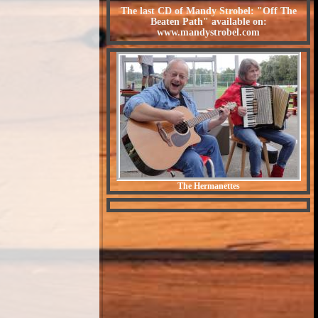
The last CD of Mandy Strobel: "Off The
Beaten Path" available on:
www.mandystrobel.com
The Hermanettes
Crazy Man Michael - Der
irre Michel