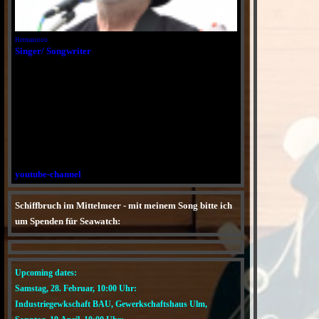
Hermanitou
Singer/ Songwriter
youtube-channel
Schiffbruch im Mittelmeer - mit meinem Song bitte ich
um Spenden für Seawatch:
YouTube
Upcoming dates:
Samstag, 28. Februar, 10:00 Uhr:
Industriegewkschaft BAU, Gewerkschaftshaus Ulm,