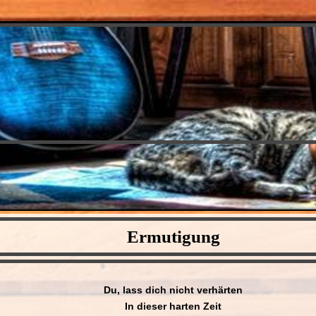
Ermutigung
Du, lass dich nicht verhärten
In dieser harten Zeit