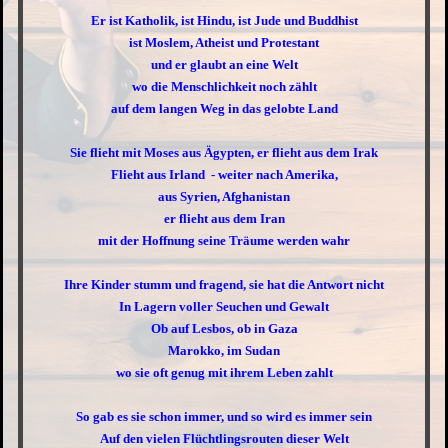
Er ist Katholik, ist Hindu, ist Jude und Buddhist
ist Moslem, Atheist und Protestant
und er glaubt an eine Welt
wo die Menschlichkeit noch zählt
auf dem langen Weg in das gelobte Land
Sie flieht mit Moses aus Ägypten, er flieht aus dem Irak
Flieht aus Irland - weiter nach Amerika,
aus Syrien, Afghanistan
er flieht aus dem Iran
mit der Hoffnung seine Träume werden wahr
Ihre Kinder stumm und fragend, sie hat die Antwort nicht
In Lagern voller Seuchen und Gewalt
Ob auf Lesbos, ob in Gaza
Marokko, im Sudan
wo sie oft genug mit ihrem Leben zahlt
So gab es sie schon immer, und so wird es immer sein
Auf den vielen Flüchtlingsrouten dieser Welt