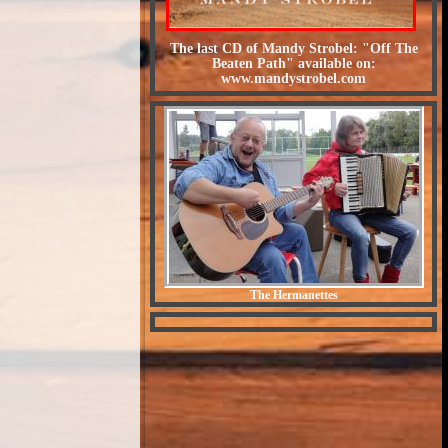
The last CD of Mandy Strobel: "Off The
Beaten Path" available on:
www.mandystrobel.com
The Hermanettes
Crazy Man Michael - Der
irre Michel