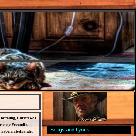
 Hoffnung, Christl war
hr enge Freundin.
Songs and Lyrics
, haben miteinander