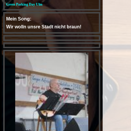
Green Parking Day Ulm
Mein Song:
Wir wolln unsre Stadt nicht braun!
YouTube
Der Fred Ape Gedächtnis-Abend
im "Nix" in Blaubeuren