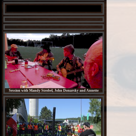
Carrickfergus
Crazy Man Michael
Session with Mandy Strobel, John Donarsky and Annette