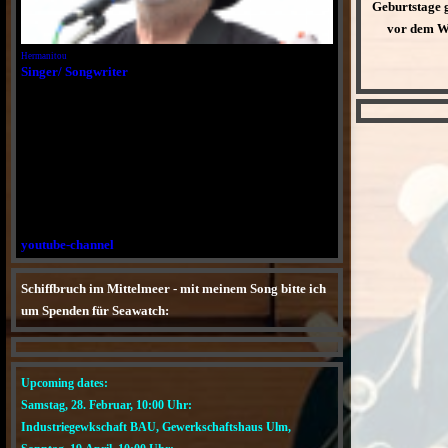
Geburtstage g
vor dem We
Hermanitou
Singer/ Songwriter
youtube-channel
Schiffbruch im Mittelmeer - mit meinem Song bitte ich
um Spenden für Seawatch:
YouTube
Upcoming dates:
Samstag, 28. Februar, 10:00 Uhr:
Industriegewkschaft BAU, Gewerkschaftshaus Ulm,