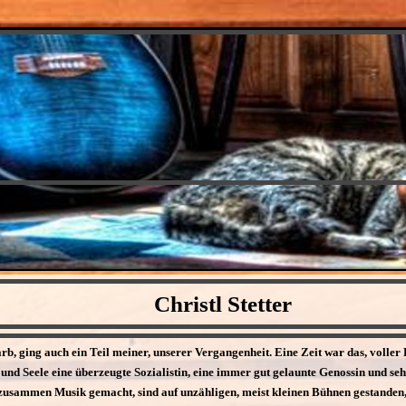
Christl Stetter
tarb, ging auch ein Teil meiner, unserer Vergangenheit. Eine Zeit war das, voller
 und Seele eine überzeugte Sozialistin, eine immer gut gelaunte Genossin und se
usammen Musik gemacht, sind auf unzähligen, meist kleinen Bühnen gestanden