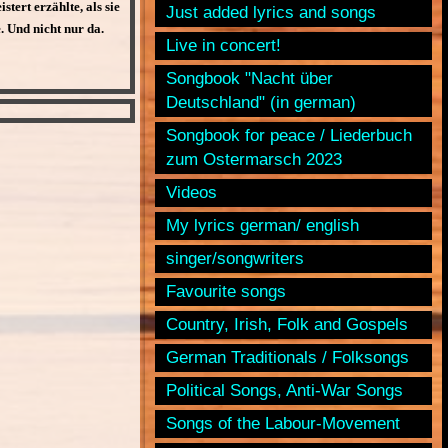
tert erzählte, als sie
Just added lyrics and songs
 Und nicht nur da.
Live in concert!
Songbook "Nacht über
Deutschland" (in german)
Songbook for peace / Liederbuch
zum Ostermarsch 2023
Videos
My lyrics german/ english
singer/songwriters
Favourite songs
Country, Irish, Folk and Gospels
German Traditionals / Folksongs
Political Songs, Anti-War Songs
Songs of the Labour-Movement