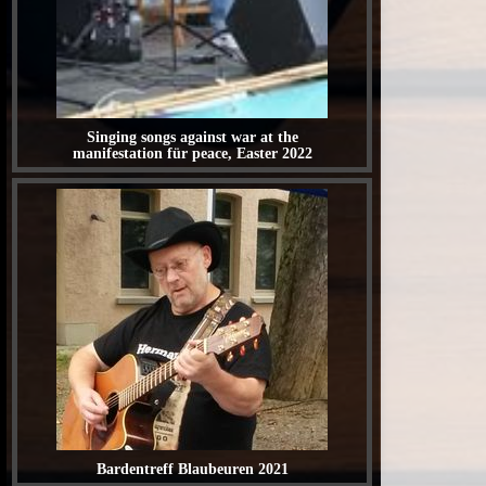
Singing songs against war at the
manifestation für peace, Easter 2022
Bardentreff Blaubeuren 2021