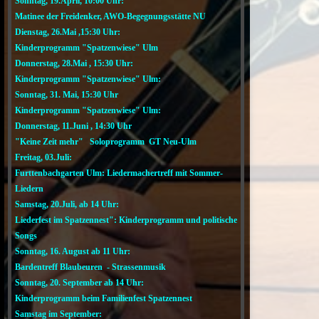
Sonntag, 19.April, 10:00 Uhr:
Matinee der Freidenker, AWO-Begegnungsstätte NU
Dienstag, 26.Mai ,15:30 Uhr:
Kinderprogramm "Spatzenwiese" Ulm
Donnerstag, 28.Mai , 15:30 Uhr:
Kinderprogramm "Spatzenwiese" Ulm:
Sonntag, 31. Mai, 15:30 Uhr
Kinderprogramm "Spatzenwiese" Ulm:
Donnerstag, 11.Juni , 14:30 Uhr
"Keine Zeit mehr" Soloprogramm GT Neu-Ulm
Freitag, 03.Juli:
Furttenbachgarten Ulm: Liedermachertreff mit Sommer-
Liedern
Samstag, 20.Juli, ab 14 Uhr:
Liederfest im Spatzennest": Kinderprogramm und politische
Songs
Sonntag, 16. August ab 11 Uhr:
Bardentreff Blaubeuren - Strassenmusik
Sonntag, 20. September ab 14 Uhr:
Kinderprogramm beim Familienfest Spatzennest
Samstag im September: