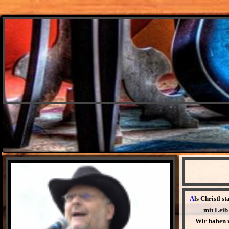
A
ls Christl s
mit Leib
Wir haben z