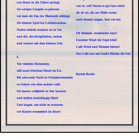
was ihnen in die Zähne springt.
war es, weil Sturm so gar laut schrie
Sie würgen Gurgeln so gelassen
als ob sie, die zur Hölle rasten
wie man ein Tau ins Mastwerk schlingt.
noch einmal sangen, laut wie nie:
Sie trinken Sprit bei Leichenwachen.
Nachts torkeln trunken sie in See
Oh Himmel, strahlender Azur!
und die, die übrigblieben, lachen
Enormer Wind die Segel bläh!
und winken mit dem kleinen Zeh:
Laßt Wind und Himmel fahren!
Nur Laßt uns um Sankt Marien die See!
6
Vor violetten Horizonten
still unter bleichem Mond im Eis.
Bertolt Brecht
Bei schwarzer Nacht in Frühjahrsmonden
wo keiner von dem andern weiß.
Sie lauern wolfgleich in den Sparren
und treiben funkeläugig Mord
Und singen, um nicht zu erstarren
wie Kinder trommelnd im Abort: