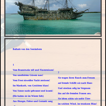
Ballade von den Seeräubern
1
Vom Branntwein toll und Finsternissen!
7
Von unerhörten Güssen nass!
Sie tragen ihren Bauch zum Fressen
Vom Frost eisweißer Nacht zerrissen!
auf fremde Schiffe wie nach Haus
Im Mastkorb, von Gesichten blass!
Und strecken selig im Vergessen
Von Sonne nackt gebrannt und krank!
ihn auf die fremden Frauen aus.
(Die hatten sie im Winter lieb)
Sie leben schön wie noble Tiere
Aus Hunger, Fieber und Gestank sang
im weichen Wind, im trunknen Blau!