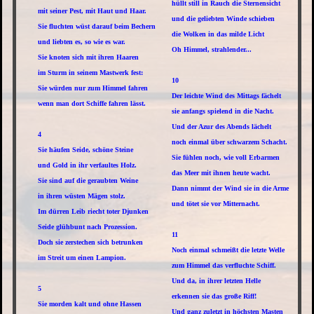
hüllt still in Rauch die Sternensicht
mit seiner Pest, mit Haut und Haar.
und die geliebten Winde schieben
Sie fluchten wüst darauf beim Bechern
die Wolken in das milde Licht
und liebten es, so wie es war.
Oh Himmel, strahlender...
Sie knoten sich mit ihren Haaren
im Sturm in seinem Mastwerk fest:
10
Sie würden nur zum Himmel fahren
Der leichte Wind des Mittags fächelt
wenn man dort Schiffe fahren lässt.
sie anfangs spielend in die Nacht.
Und der Azur des Abends lächelt
4
noch einmal über schwarzem Schacht.
Sie häufen Seide, schöne Steine
Sie fühlen noch, wie voll Erbarmen
und Gold in ihr verfaultes Holz.
das Meer mit ihnen heute wacht.
Sie sind auf die geraubten Weine
Dann nimmt der Wind sie in die Arme
in ihren wüsten Mägen stolz.
und tötet sie vor Mitternacht.
Im dürren Leib riecht toter Djunken
Seide glühbunt nach Prozession.
11
Doch sie zerstechen sich betrunken
Noch einmal schmeißt die letzte Welle
im Streit um einen Lampion.
zum Himmel das verfluchte Schiff.
Und da, in ihrer letzten Helle
5
erkennen sie das große Riff!
Sie morden kalt und ohne Hassen
Und ganz zuletzt in höchsten Masten