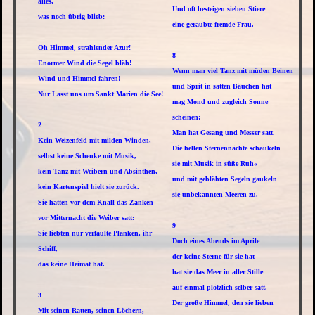
alles,
Und oft besteigen sieben Stiere
was noch übrig blieb:
eine geraubte fremde Frau.
Oh Himmel, strahlender Azur!
8
Enormer Wind die Segel bläh!
Wenn man viel Tanz mit müden Beinen
Wind und Himmel fahren!
und Sprit in satten Bäuchen hat
Nur Lasst uns um Sankt Marien die See!
mag Mond und zugleich Sonne
scheinen:
2
Man hat Gesang und Messer satt.
Kein Weizenfeld mit milden Winden,
Die hellen Sternennächte schaukeln
selbst keine Schenke mit Musik,
sie mit Musik in süße Ruh«
kein Tanz mit Weibern und Absinthen,
und mit geblähten Segeln gaukeln
kein Kartenspiel hielt sie zurück.
sie unbekannten Meeren zu.
Sie hatten vor dem Knall das Zanken
vor Mitternacht die Weiber satt:
9
Sie liebten nur verfaulte Planken, ihr
Doch eines Abends im Aprile
Schiff,
der keine Sterne für sie hat
das keine Heimat hat.
hat sie das Meer in aller Stille
auf einmal plötzlich selber satt.
3
Der große Himmel, den sie lieben
Mit seinen Ratten, seinen Löchern,