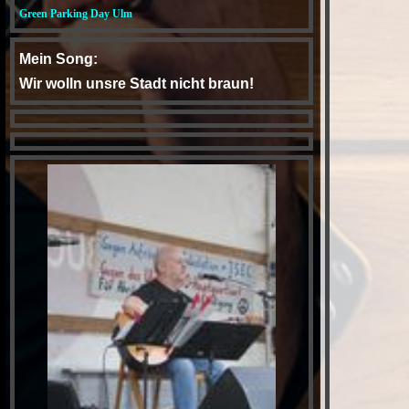
Green Parking Day Ulm
Mein Song:
Wir wolln unsre Stadt nicht braun!
YouTube
Der Fred Ape Gedächtnis-Abend
im "Nix" in Blaubeuren