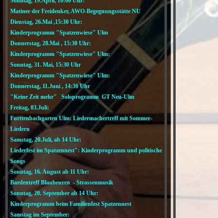
Sonntag, 19.April, 10:00 Uhr:
Matinee der Freidenker, AWO-Begegnungsstätte NU
Dienstag, 26.Mai ,15:30 Uhr:
Kinderprogramm "Spatzenwiese" Ulm
Donnerstag, 28.Mai , 15:30 Uhr:
Kinderprogramm "Spatzenwiese" Ulm:
Sonntag, 31. Mai, 15:30 Uhr
Kinderprogramm "Spatzenwiese" Ulm:
Donnerstag, 11.Juni , 14:30 Uhr
"Keine Zeit mehr" Soloprogramm GT Neu-Ulm
Freitag, 03.Juli:
Furttenbachgarten Ulm: Liedermachertreff mit Sommer-
Liedern
Samstag, 20.Juli, ab 14 Uhr:
Liederfest im Spatzennest": Kinderprogramm und politische
Songs
Sonntag, 16. August ab 11 Uhr:
Bardentreff Blaubeuren - Strassenmusik
Sonntag, 20. September ab 14 Uhr:
Kinderprogramm beim Familienfest Spatzennest
Samstag im September: