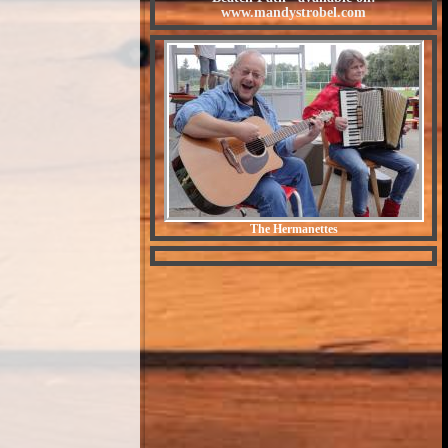
www.mandystrobel.com
The Hermanettes
Crazy Man Michael - Der
irre Michel