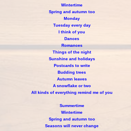
Wintertime
Spring and autumn too
Monday
Tuesday every day
I think of you
Dances
Romances
Things of the night
Sunshine and holidays
Postcards to write
Budding trees
Autumn leaves
A snowflake or two
All kinds of everything remind me of you
Summertime
Wintertime
Spring and autumn too
Seasons will never change