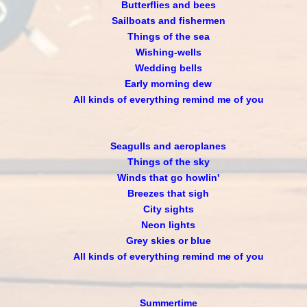
Butterflies and bees
Sailboats and fishermen
Things of the sea
Wishing-wells
Wedding bells
Early morning dew
All kinds of everything remind me of you
Seagulls and aeroplanes
Things of the sky
Winds that go howlin'
Breezes that sigh
City sights
Neon lights
Grey skies or blue
All kinds of everything remind me of you
Summertime