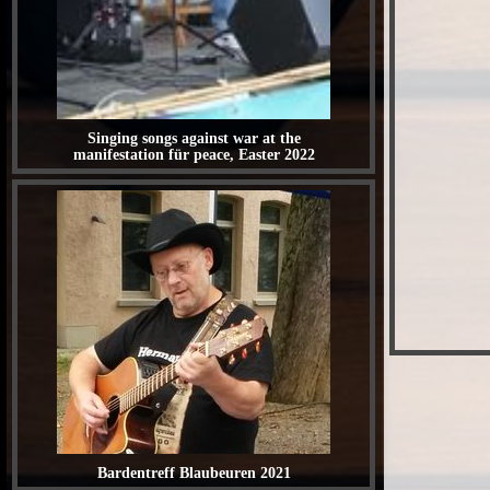
Singing songs against war at the
manifestation für peace, Easter 2022
Bardentreff Blaubeuren 2021