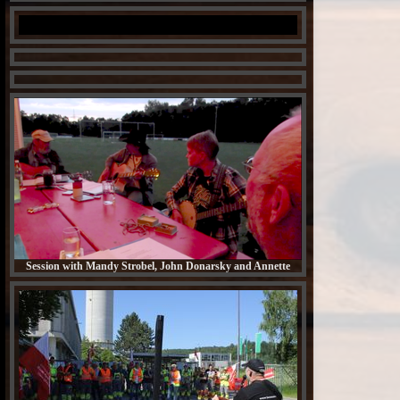
Carrickfergus
Crazy Man Michael
Session with Mandy Strobel, John Donarsky and Annette