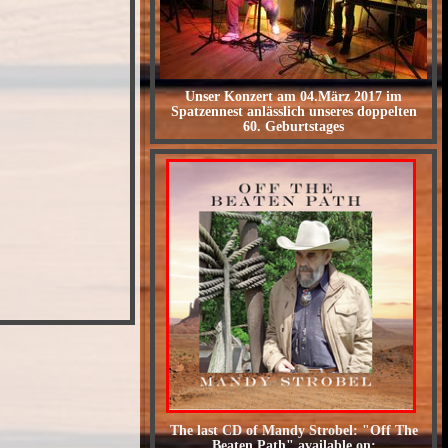
Unser Konzert am 04.März 2017 im
Spatzennest anlässlich unseres doppelten
60. Geburtstages
The last CD of Mandy Strobel: "Off The
Beaten Path" available on: