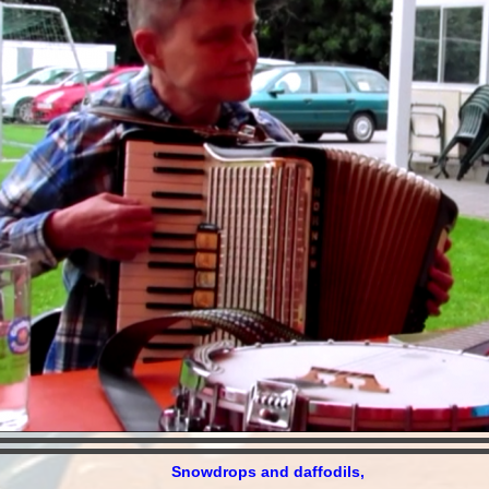
Snowdrops and daffodils,